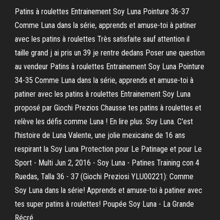
Patins à roulettes Entrainement Soy Luna Pointure 36-37
Comme Luna dans la série, apprends et amuse-toi à patiner
avec les patins à roulettes Très satisfaite sauf attention il
taille grand j ai pris un 39 je rentre dedans Poser une question
au vendeur Patins à roulettes Entrainement Soy Luna Pointure
34-35 Comme Luna dans la série, apprends et amuse-toi à
patiner avec les patins à roulettes Entrainement Soy Luna
proposé par Giochi Prezios Chausse tes patins à roulettes et
relève les défis comme Luna ! En lire plus. Soy Luna. C'est
l'histoire de Luna Valente, une jolie mexicaine de 16 ans
respirant la Soy Luna Protection pour Le Patinage et pour Le
Sport - Multi Jun 2, 2016 - Soy Luna - Patines Training con 4
Ruedas, Talla 36 - 37 (Giochi Preziosi YLU00221): Comme
Soy Luna dans la série! Apprends et amuse-toi à patiner avec
tes super patins à roulettes! Poupée Soy Luna - La Grande
Récré