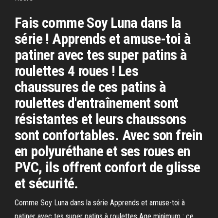
Fais comme Soy Luna dans la
série ! Apprends et amuse-toi à
patiner avec tes super patins à
roulettes 4 roues ! Les
chaussures de ces patins à
roulettes d'entraînement sont
résistantes et leurs chaussons
sont confortables. Avec son frein
en polyuréthane et ses roues en
PVC, ils offrent confort de glisse
et sécurité.
Comme Soy Luna dans la série Apprends et amuse-toi à
patiner avec tes super patins à roulettes Age minimum : ce