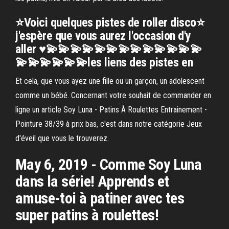
⭐Voici quelques pistes de roller disco⭐
j'espère que vous aurez l'occasion d'y
aller ♥💫💫💫💫💫💫💫💫💫💫💫💫💫
💫💫💫💫💫💫les liens des pistes en
Et cela, que vous ayez une fille ou un garçon, un adolescent
comme un bébé. Concernant votre souhait de commander en
ligne un article Soy Luna - Patins À Roulettes Entrainement -
Pointure 38/39 à prix bas, c'est dans notre catégorie Jeux
d'éveil que vous le trouverez.
May 6, 2019 - Comme Soy Luna
dans la série! Apprends et
amuse-toi à patiner avec tes
super patins à roulettes!