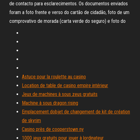
de contacto para esclarecimentos. Os documentos enviados
foram a foto frente e verso do cartão de cidadão, foto de um
comprovativo de morada (carta verde do seguro) e foto do
Astuce pour la roulette au casino
Location de table de casino empire intérieur
Jeux de machines à sous zeus gratuits
Machine à sous dragon rising
Emplacement dobjet de changement de kit de création
de skyrim
Casino près de cooperstown ny
1000 jeux gratuits pour jouer à lordinateur