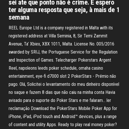
sei ate que ponto não é crime. E espero
ter alguma resposta que seja, à mais de 1
semana
REEL Europe Ltd is a company registered in Malta with its
registered address at Villa Seminia, 8, Sir Temi Zammit
Avenue, Ta’ Xbiex, XBX 1011, Malta. License No. 005/2016
awarded by SRIJ, the Portuguese Service for the Regulation
and Inspection of Games. Telecharger Pokerstars Argent
Reel, napoleons leeds poker schedule, omaha casino
entertainment, eye-fi d7000 slot 2 PokerStars - Prémio não
pago. Olá, Solicitei o levantamento do meu dinheiro disponível
no saque e fazem 8 dias que não caiu na minha conta Havia
avisado para o suporte do Poker Stars e me falaram… ler
reclamação Download the PokerStars Mobile Poker App for
iPhone, iPad, iPod touch and Android™ devices, plus a range
of content and utility Apps. Ready to play real money poker?