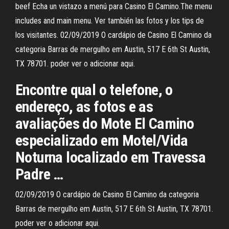
beef Echa un vistazo a menú para Casino El Camino.The menu
includes and main menu. Ver también las fotos y los tips de
los visitantes. 02/09/2019 O cardápio de Casino El Camino da
categoria Barras de mergulho em Austin, 517 E 6th St Austin,
TX 78701. poder ver o adicionar aqui.
Encontre qual o telefone, o
endereço, as fotos e as
avaliações do Mote El Camino
especializado em Motel/Vida
Noturna localizado em Travessa
Padre …
02/09/2019 O cardápio de Casino El Camino da categoria
Barras de mergulho em Austin, 517 E 6th St Austin, TX 78701.
poder ver o adicionar aqui.