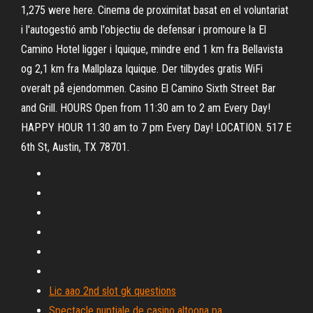
1,275 were here. Cinema de proximitat basat en el voluntariat
i l'autogestió amb l'objectiu de defensar i promoure la El
Camino Hotel ligger i Iquique, mindre end 1 km fra Bellavista
og 2,1 km fra Mallplaza Iquique. Der tilbydes gratis WiFi
overalt på ejendommen. Casino El Camino Sixth Street Bar
and Grill. HOURS Open from 11:30 am to 2 am Every Day!
HAPPY HOUR 11:30 am to 7 pm Every Day! LOCATION. 517 E
6th St, Austin, TX 78701.
Lic aao 2nd slot gk questions
Spectacle nuptiale de casino altoona pa