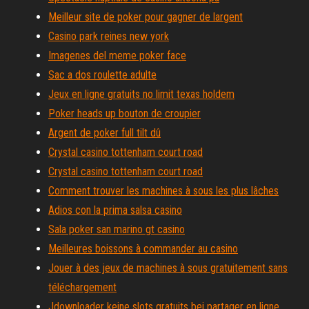
Meilleur site de poker pour gagner de largent
Casino park reines new york
Imagenes del meme poker face
Sac a dos roulette adulte
Jeux en ligne gratuits no limit texas holdem
Poker heads up bouton de croupier
Argent de poker full tilt dû
Crystal casino tottenham court road
Crystal casino tottenham court road
Comment trouver les machines à sous les plus lâches
Adios con la prima salsa casino
Sala poker san marino gt casino
Meilleures boissons à commander au casino
Jouer à des jeux de machines à sous gratuitement sans
téléchargement
Jdownloader keine slots gratuits bei partager en ligne