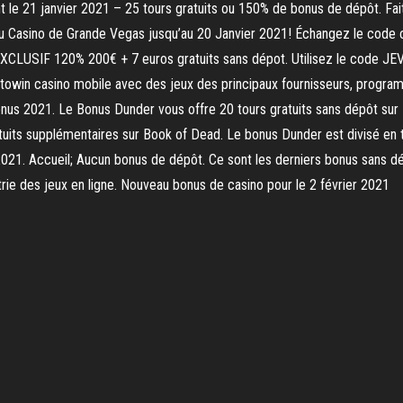
le 21 janvier 2021 – 25 tours gratuits ou 150% de bonus de dépôt. Fait
au Casino de Grande Vegas jusqu’au 20 Janvier 2021! Échangez le cod
 EXCLUSIF 120% 200€ + 7 euros gratuits sans dépot. Utilisez le code J
ratowin casino mobile avec des jeux des principaux fournisseurs, progra
s 2021. Le Bonus Dunder vous offre 20 tours gratuits sans dépôt sur Bo
uits supplémentaires sur Book of Dead. Le bonus Dunder est divisé en t
2021. Accueil; Aucun bonus de dépôt. Ce sont les derniers bonus sans d
strie des jeux en ligne. Nouveau bonus de casino pour le 2 février 2021