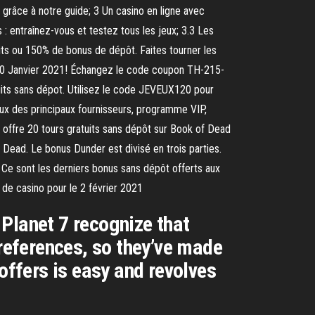
grâce à notre guide; 3 Un casino en ligne avec
 : entraînez-vous et testez tous les jeux; 3.3 Les
its ou 150% de bonus de dépôt. Faites tourner les
 20 Janvier 2021! Échangez le code coupon TH-215-
its sans dépot. Utilisez le code JEVEUX120 pour
eux des principaux fournisseurs, programme VIP,
offre 20 tours gratuits sans dépôt sur Book of Dead
 Dead. Le bonus Dunder est divisé en trois parties.
 Ce sont les derniers bonus sans dépôt offerts aux
 de casino pour le 2 février 2021
Planet 7 recognize that
preferences, so they’ve made
offers is easy and revolves