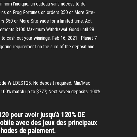
n nom l’indique, un cadeau sans nécessité de
ins on Frog Fortunes on orders $50 or More Site-
 $50 or More Site-wide for a limited time. Act
rements $100 Maximum Withdrawal. Good until 28
e to cash out your winnings. Feb 16, 2021 · Planet 7
ering requirement on the sum of the deposit and
 code WILDEST25; No deposit required; Min/Max
: 100% match up to $777; Next seven deposits: 100%
20 pour avoir jusqu'à 120% DE
mobile avec des jeux des principaux
éthodes de paiement.