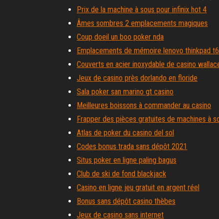
Prix de la machine à sous pour infinix hot 4
Âmes sombres 2 emplacements magiques
Coup doeil un boo poker nda
Emplacements de mémoire lenovo thinkpad t
Couverts en acier inoxydable de casino wallac
Jeux de casino près dorlando en floride
Sala poker san marino gt casino
Meilleures boissons à commander au casino
Frapper des pièces gratuites de machines à s
Atlas de poker du casino del sol
Codes bonus trada sans dépôt 2021
Situs poker en ligne paling bagus
Club de ski de fond blackjack
Casino en ligne jeu gratuit en argent réel
Bonus sans dépôt casino thèbes
Jeux de casino sans internet