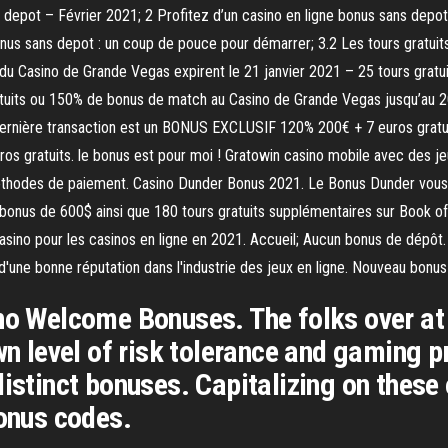
depot – Février 2021; 2 Profitez d’un casino en ligne bonus sans depot 
Bonus sans depot : un coup de pouce pour démarrer; 3.2 Les tours gratuits
du Casino de Grande Vegas expirent le 21 janvier 2021 – 25 tours gratu
ratuits ou 150% de bonus de match au Casino de Grande Vegas jusqu’au
 dernière transaction est un BONUS EXCLUSIF 120% 200€ + 7 euros gratu
ros gratuits. le bonus est pour moi ! Gratowin casino mobile avec des j
méthodes de paiement. Casino Dunder Bonus 2021. Le Bonus Dunder vous 
n bonus de 600$ ainsi que 180 tours gratuits supplémentaires sur Book of
sino pour les casinos en ligne en 2021. Accueil; Aucun bonus de dépôt.
d'une bonne réputation dans l'industrie des jeux en ligne. Nouveau bonus
no Welcome Bonuses. The folks over at 
own level of risk tolerance and gaming 
distinct bonuses. Capitalizing on these 
bonus codes.