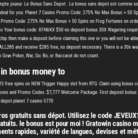
compte joueur. Le Bonus Sans Depot . Le bonus sans depot est comme so
l deal for you: Planet 7 Casino Promo Code: 275% No Max Bonus + 50 Sp
o Promo Code: 275% No Max Bonus + 50 Spins on Frog Fortunes on orders
ino Your bonus code: XFN6KX $50 no deposit bonus 30X Wagering requi
 chip then make a deposit before claiming this one or you will not be abl
285 and receive $285 free, no deposit necessary. There is a 30x wag
i Gow Poker, War, Sic Bo, or Baccarat do not count.
0 in bonus money to
 25 free spins on NEW Trigger Happy slot from RTG. Claim using bonus
oupons and Promo Codes. $7,777 Welcome Package. First deposit bonus
 depot planet 7 casino 5770
 gratuits sans dépot. Utilisez le code JEVEUX1
ratuits. le bonus est pour moi ! Gratowin casino 
ents rapides, variété de langues, devises et m