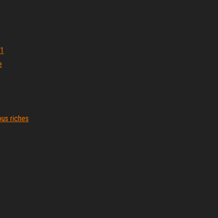
61
e
ous riches